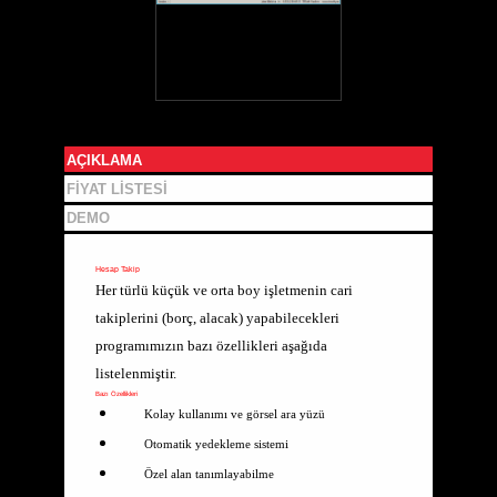
AÇIKLAMA
FIYAT LISTESI
DEMO
Hesap Takip
Her türlü küçük ve orta boy işletmenin cari
takiplerini (borç, alacak) yapabilecekleri
programımızın bazı özellikleri aşağıda
listelenmiştir.
Bazı Özellikleri
Kolay kullanımı ve görsel ara yüzü
Otomatik yedekleme sistemi
Özel alan tanımlayabilme