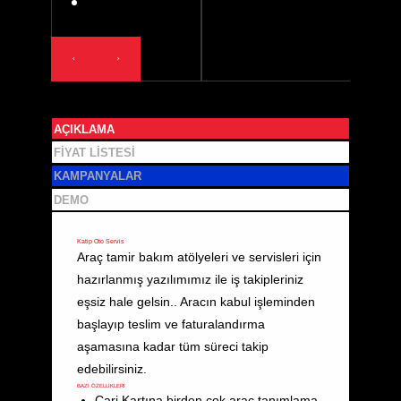
AÇIKLAMA
FIYAT LISTESI
KAMPANYALAR
DEMO
Katip Oto Servis
Araç tamir bakım atölyeleri ve servisleri için
hazırlanmış yazılımımız ile iş takipleriniz
eşsiz hale gelsin.. Aracın kabul işleminden
başlayıp teslim ve faturalandırma
aşamasına kadar tüm süreci takip
edebilirsiniz.
BAZI ÖZELLİKLERİ
Cari Kartına birden çok araç tanımlama,