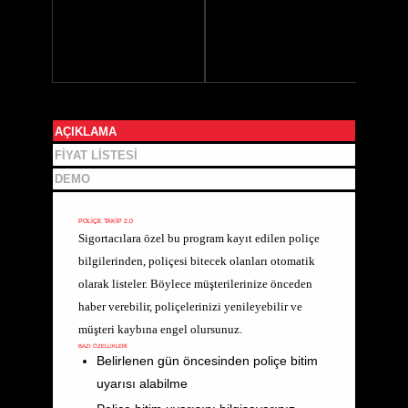
AÇIKLAMA
FIYAT LISTESI
DEMO
POLİÇE TAKİP 2.0
Sigortacılara özel bu program kayıt edilen poliçe
bilgilerinden, poliçesi bitecek olanları otomatik
olarak listeler. Böylece müşterilerinize önceden
haber verebilir, poliçelerinizi yenileyebilir ve
müşteri kaybına engel olursunuz.
BAZI ÖZELLİKLERİ
Belirlenen gün öncesinden poliçe bitim
uyarısı alabilme